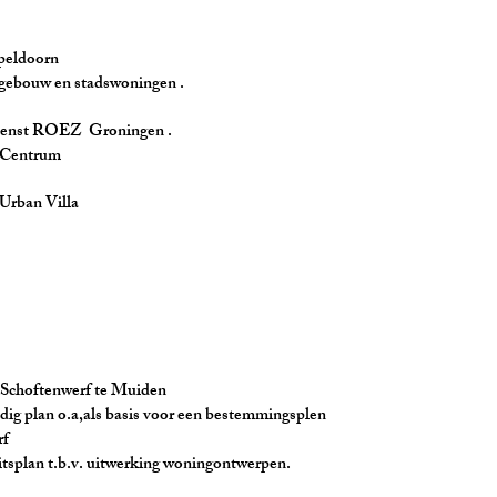
doorn
stadswoningen .
 ROEZ Groningen .
trum
an Villa
tenwerf te Muiden
.a,als basis voor een bestemmingsplen te
rf
. uitwerking woningontwerpen.