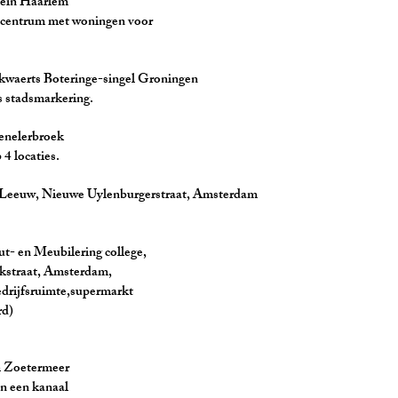
 Haarlem
 met woningen voor
Boteringe-singel Groningen
arkering.
erbroek
aties.
euwe Uylenburgerstraat, Amsterdam
eubilering college,
, Amsterdam,
mte,supermarkt
d)
etermeer
kanaal