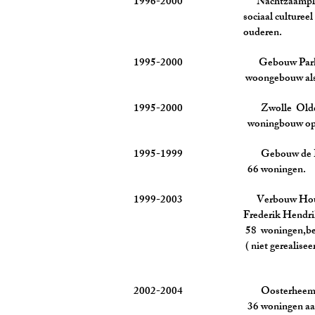
1996-2000 Nachtzaamplein
sociaal cultureel centrum
ouderen.
1995-2000 Gebouw Parkwaerts 
woongebouw als stadsm
1995-2000 Zwolle Oldenel
woningbouw op 4 loc
1995-1999 Gebouw de Leeuw, Ni
66 woningen.
1999-2003 Verbouw Hout- en M
Frederik Hendrikstraat
58 woningen,bedrijfsrui
( niet gerealiseer
2002-2004 Oosterheem Zo
36 woningen aan een 