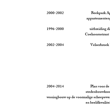
2000-2002 Beekpark Apel
appartementengebouw en 
1996-2000 uitbreiding dienst
Coehoornstraat Cen
2002-2004 Velserbroek Urb
2004-2014 Plan voor de Schof
stedenbouwkundig plan o
woningbouw op de voormalige scheepswe
en beeldkwaliteitsplan t.b.v