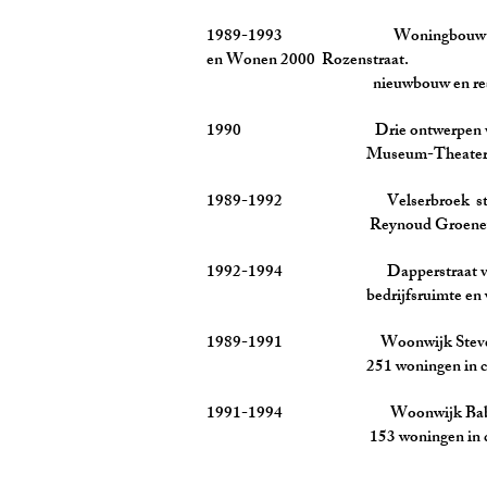
1989-1993 Woningbouw in 
en Wonen 2000 Rozenstraat.
nieuwbouw en restaur
1990 Drie ontwerpen voor he
Museum-Theater-woninge
1989-1992 Velserbroek stedenbouw
Reynoud Groeneveld woningen 
1992-1994 Dapperstraat von Zes
bedrijfsruimte en wo
1989-1991 Woonwijk Stevensh
251 woningen in comple
1991-1994 Woonwijk Babberspo
153 woningen in de stad