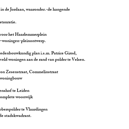
de Jordaan, waaronder.-de hangende tuinen-tw
atie.
t Haarlemmerplein
n-pleinontwerp.
kundig plan i.s.m. Patrice Girod,
aan de rand van polder te Velsen.
enstraat, Commelinstraat
ningbouw
of te Leiden
te woonwijk
lder te Vlaardingen
skwadrant.