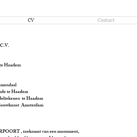
CV
Contact
C.V.
 Haarlem
daal
e Haarlem
kenen te Haarlem
kunst Amsterdam
oekomst van een monument,