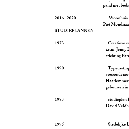
pand met bedrijfsruimte
2016-`2020 Woonhuis Ho
Piet Mondriaans
STUDIEPLANNEN
1973 Creatieve restaurati
i.s.m. Jenny Hazenberg b
stichting Parra, A.v
1990 Typecasting Haarl
vooronderzoek mogelijke
Haarlemmerplein door proje
gebouwen in co
1993 studieplan Paleisstra
David Veldhoen, beelde
1995 Stedelijke Laa