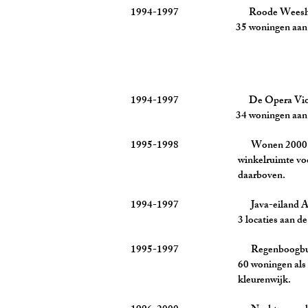
1994-1997 Roode Weeshuis
35 woningen aan een bes
1994-1997 De Opera Violenst
34 woningen aan een oval
1995-1998 Wonen 2000 (2) Ro
winkelruimte voor het inte
daarboven.
1994-1997 Java-eiland Am
3 locaties aan de noord -
1995-1997 Regenboogbuurt
60 woningen als randbe
kleurenwijk.