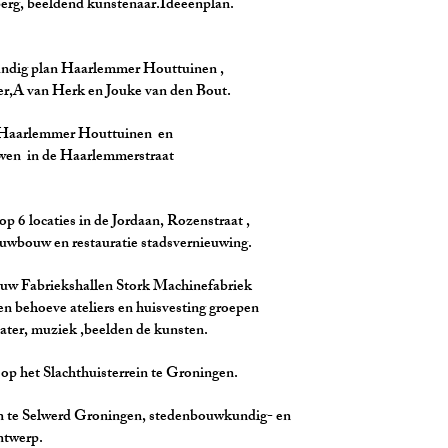
nd kunstenaar.Ideeenplan.
an Haarlemmer Houttuinen ,
rk en Jouke van den Bout.
emmer Houttuinen en
 Haarlemmerstraat
ies in de Jordaan, Rozenstraat ,
restauratie stadsvernieuwing.
iekshallen Stork Machinefabriek
eliers en huisvesting groepen
ek ,beelden de kunsten.
lachthuisterrein te Groningen.
erd Groningen, stedenbouwkundig- en
erp.