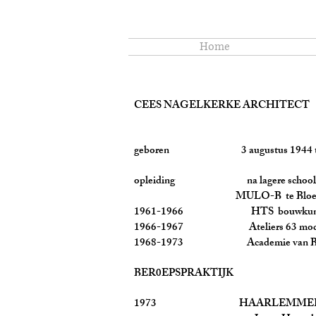
Home
CEES NAGELKERKE ARCHITECT 
geboren 3 augustus 1944 te
opleiding na lagere school
MULO-B te Bloemen
1961-1966 HTS bouwkunde t
1966-1967 Ateliers 63 modelte
1968-1973 Academie van Bouw
BER0EPSPRAKTIJK
1973 HAARLEMMERPOORT , t