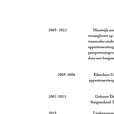
2005- 2013 Meerwijk centru
woningbouw op 5 locaties in
waaronder stadswoningen i.
appartementengebouw met be
groepswoningen begeleid won
door een borginstell
2005-2006 Eikenlaan Gro
appartementengebouw en
2007-2011 Gebouw Desig
Steigereiland IJb
2015 Lijnbaansgrac