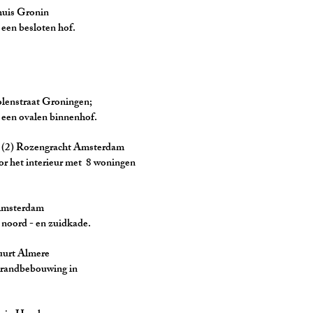
 Gronin
loten hof.
raat Groningen;
en binnenhof.
zengracht Amsterdam
rieur met 8 woningen
sterdam
 en zuidkade.
 Almere
bouwing in