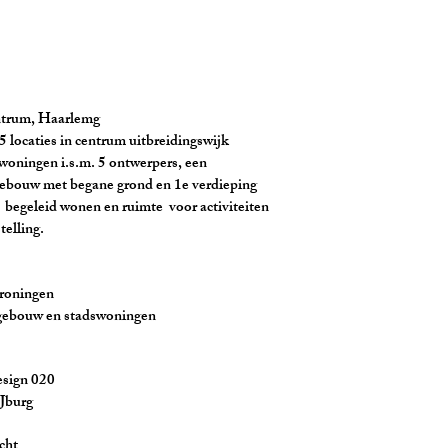
m, Haarlemg
 centrum uitbreidingswijk
s.m. 5 ontwerpers, een
gane grond en 1e verdieping
en en ruimte voor activiteiten
ing.
ningen
 stadswoningen
n 020
urg
ht