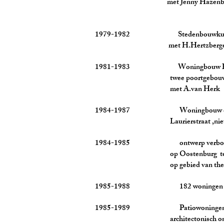
met Jenny Hazenberg, beelde
1979-1982 Stedenbouwkundig pl
met H.Hertzberger,A van He
1981-1983 Woningbouw Haarl
twee poortgebouwen in de
met A.van Herk
1984-1987 Woningbouw op 6 locat
Laurierstraat ,nieuwbouw en 
1984-1985 ontwerp verbouw Fabr
op Oostenburg ten behoeve at
op gebied van theater, muzi
1985-1988 182 woningen op het S
1985-1989 Patiowoningen te Selw
architectonisch ontw