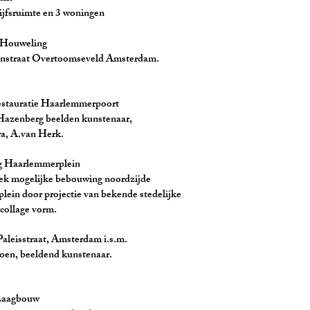
 en 3 woningen
uweling
traat Overtoomseveld Amster
e Haarlemmerpoort
eelden kunstenaar,
an Herk.
emmerplein
 bebouwing noordzijde
ctie van bekende stedelijke
llage vorm.
at, Amsterdam i.s.m.
nd kunstenaar.
gbouw